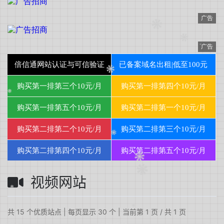
视频网站
共 15 个优质站点 | 每页显示 30 个 | 当前第 1 页 / 共 1 页