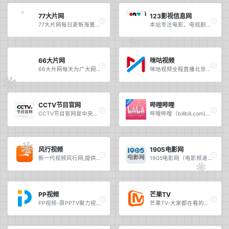
77大片网
123影视信息网
77大片网每日更新海量影视资源，为用户提供最新电影、热门动漫免费高清在线观看，手机端流畅播放，海量大片随心看。
本站专注电影、电视剧、动漫、短剧、综艺信息查询，提供全面影视剧情介绍与作品信息，为您带来便捷的影视内容参考。
66大片网
咪咕视频
66大片网每天为广大网友提供最新的大片资源免费在线观看，每天换不同资源，每天看不同大片。
咪咕视频全程直播北京冬奥会等国内外各大体育赛事，CBA直播，亚冠、中超、西甲、德甲、意甲、欧联、欧冠直播，女排、乒乓、滑冰、斯诺克直播，WWE、UFC直播，精彩不断。
CCTV节目官网
哔哩哔哩
CCTV节目官网是中央电视台电视节目官方呈现平台，提供央视24个频道的直播、点播、节目预告等服务，集纳央视所有栏目、电影、电视剧、纪录片、动画片、体育赛事、特别节目资源，提供节目搜索、检索、订阅、点赞、分享、收藏等多种功能，用户覆盖210多个国家和地区，是网民了解央视、收看央视、参与央视的最佳渠道。
哔哩哔哩（bilibili.com)是国内知名的视频弹幕网站，这里有及时的动漫新番，活跃的ACG氛围，有创意的Up主。大家可以在这里找到许多欢乐。
风行视频
1905电影网
新一代视频风行网,提供免费电影、电视剧、综艺、动漫、体育等视频内容的在线观看和下载.累积7亿用户的全平台,为传媒机构和品牌客户开设了官方视频服务账号,通过大数据分析与个性推荐订阅技术,实现海量独家内容与用户个性需求即时匹配.
1905电影网（电影频道官方网站），涵盖最新电影、好看的电影、经典电影、电影推荐、免费电影、高清电影在线观看及海量最新电影图文视频资讯，看电影就上电影网1905.com。
PP视频
芒果TV
PP视频-原PPTV聚力视频
芒果TV-大家都在看的在线视频网站-热门综艺最新电影电视剧在线观看