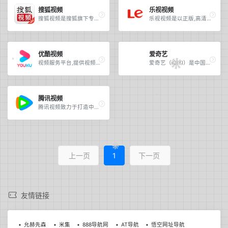
搜狐视频
乐视视频
搜狐视频是搜狐旗下专业的综合视频网站，提供正版高清电影、电视剧、综艺、纪录片、动漫等。网罗最新最热新闻、娱乐资讯，同时提供免费视频空间和视频分享服务。
乐视视频是以正版,高清影视剧为主的视频门户,乐视旗下专业影视剧视频网站。为用户提供正版高清电影,电视剧,动漫,综艺等视频在线观看,以及视频分享,视频搜索等服务。
优酷视频
爱奇艺
视频服务平台,提供视频播放,视频发布,视频搜索,视频分享
爱奇艺（iQIYI）是中国领先的在线视频平台，提供海量免费正版高清电视剧、短剧、电影、综艺、动漫等视频内容，成功打造了狂飙、新说唱、偶像练习生、我是刑警、迷雾剧场等现象级IP，热门大片、独播剧集实时更新，畅享流畅观影体验。
腾讯视频
腾讯视频致力于打造中国领先的在线视频媒体平台，以丰富的内容、极致的观看体验、便捷的登录方式、多平台无缝应用体验以及快捷分享的产品特性，主要满足用户在线观看视频的需求。
上一页
1
下一页
兰开斯特
更新于 22:25
27
晴
°C
友情链接
22°C~37°C
允赫先森
米集
888导航网
AT导航
悟空网址导航