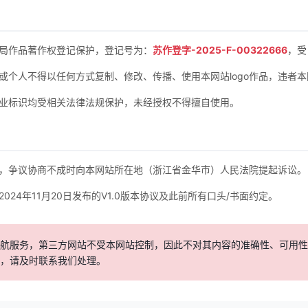
权局作品著作权登记保护，登记号为：
苏作登字-2025-F-00322666
，受
或个人不得以任何方式复制、修改、传播、使用本网站logo作品，违者
作
词
:
郑
浩
Z
H
a
o
等商业标识均受相关法律法规保护，未经授权不得擅自使用。
作
曲
:
郑
浩
Z
H
a
o
琵
琶
曲
（
东
船
与
西
舫
）
郑
浩
+
冰
洁
，争议协商不成时向本网站所在地（浙江省金华市）人民法院提起诉讼。
作
词
L
y
r
i
c
i
s
t
：
郑
浩
24年11月20日发布的V1.0版本协议及此前所有口头/书面约定。
作
曲
C
o
m
p
o
s
e
r
：
郑
浩
戏
腔
O
p
e
r
a
t
u
n
e
：
冰
洁
导航服务，第三方网站不受本网站控制，因此不对其内容的准确性、可用
编
曲
A
r
r
a
n
g
e
r
：
D
J
阿
泽
，请及时联系我们处理。
制
作
人
M
u
s
i
c
P
r
o
d
u
c
e
r
：
郑
浩