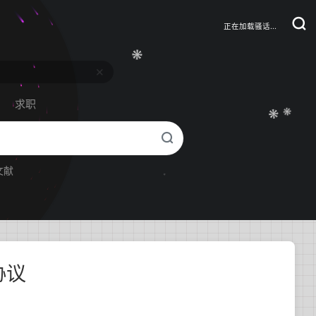
正在加载骚话...
求职
文献
协议