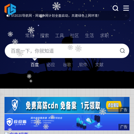
512020导航网 - 网站净网计划全面启动，共建绿色上网环境！
站点数据 - 总收录：153 个 / 已审核：142 个 / 审核中：2 个 / 已拒绝：9 个
常用
搜索
工具
社区
生活
求职
百度
必应
谷歌
软件
文献