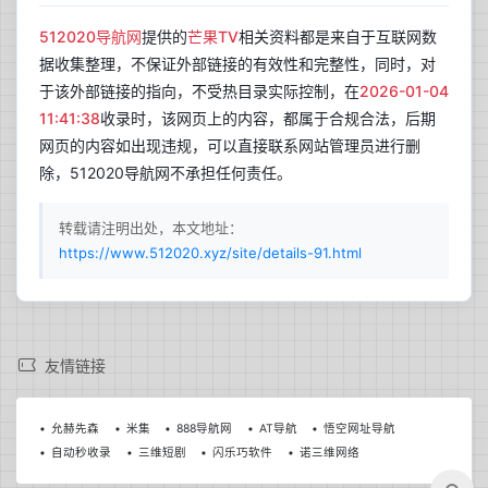
512020导航网
提供的
芒果TV
相关资料都是来自于互联网数
据收集整理，不保证外部链接的有效性和完整性，同时，对
于该外部链接的指向，不受热目录实际控制，在
2026-01-04
11:41:38
收录时，该网页上的内容，都属于合规合法，后期
网页的内容如出现违规，可以直接联系网站管理员进行删
除，512020导航网不承担任何责任。
转载请注明出处，本文地址：
https://www.512020.xyz/site/details-91.html
兰开斯特
更新于 18:22
27
晴
友情链接
°C
21°C~35°C
允赫先森
米集
888导航网
AT导航
悟空网址导航
自动秒收录
三维短剧
闪乐巧软件
诺三维网络
今日日出
今日日落
06:06
19:52