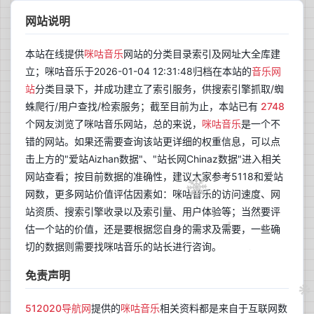
网站说明
本站在线提供
咪咕音乐
网站的分类目录索引及网址大全库建
立；咪咕音乐于2026-01-04 12:31:48归档在本站的
音乐网
站
分类目录下，并成功建立了索引服务，供搜索引擎抓取/蜘
蛛爬行/用户查找/检索服务；截至目前为止，本站已有
2748
个网友浏览了咪咕音乐网站，总的来说，
咪咕音乐
是一个不
错的网站。如果还需要查询该站更详细的权重信息，可以点
击上方的"爱站Aizhan数据"、"站长网Chinaz数据"进入相关
网站查看；按目前数据的准确性，建议大家参考5118和爱站
网数，更多网站价值评估因素如：咪咕音乐的访问速度、网
站资质、搜索引擎收录以及索引量、用户体验等；当然要评
估一个站的价值，还是要根据您自身的需求及需要，一些确
切的数据则需要找咪咕音乐的站长进行咨询。
免责声明
512020导航网
提供的
咪咕音乐
相关资料都是来自于互联网数