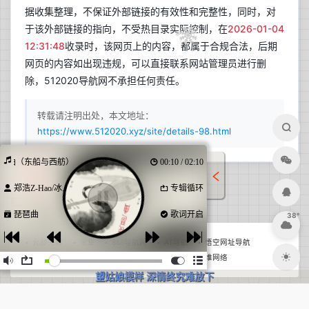
据收集整理，不保证外部链接的有效性和完整性，同时，对
兰开斯特
更新于 06:24
于该外部链接的指向，不受热目录实际控制，在
2026-01-04
38
12:31:48
收录时，该网页上的内容，都属于合规合法，后期
多云
°C
网页的内容如出现违规，可以直接联系网站管理员进行删
17°C~38°C
除，512020导航网不承担任何责任。
作
词
:
郑
浩
Z
H
a
o
今日日出
今日日落
作
曲
:
郑
浩
Z
H
a
o
转载请注明出处，本文地址：
06:06
19:52
琵
琶
曲
（
东
船
与
西
舫
）
郑
浩
+
冰
洁
https://www.512020.xyz/site/details-98.html
作
词
L
y
r
i
c
i
s
t
：
郑
浩
作
曲
C
o
m
p
o
s
e
r
：
郑
浩
今日贴士
琶曲（东船与西舫）
00:11 / 02:10
戏
腔
O
p
e
r
a
t
u
n
e
：
冰
洁
正在获取天气建议...
编
曲
A
r
r
a
n
g
e
r
：
D
J
阿
泽
郑浩Z-Hao/冰...
专辑循环
制
作
人
M
u
s
i
c
P
r
o
d
u
c
e
r
：
郑
浩
友情链接
监
制
E
x
e
c
u
t
i
v
e
P
r
o
d
u
c
e
r
：
颜
陌
/
郑
浩
琵琶曲
歌词开启
38°
出
品
人
P
u
b
l
i
s
h
e
r
：
颜
陌
东
船
与
西
舫
琴
音
袅
袅
于
心
上
允赫先森
米集
888导航网
AT导航
悟空网址导航
卿
和
了
胡
旋
君
作
汉
宫
琵
琶
语
自动秒收录
三维短剧
闪乐巧软件
诺三维网络
望
姑
娘
模
样
深
情
终
究
难
放
下
美
人
迟
了
暮
任
与
绝
世
共
赴
卿和了胡旋 君作汉宫琵琶语
弹一首琵琶曲 世人争相思意