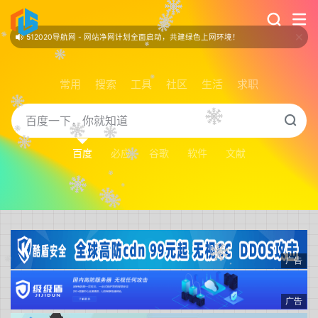
站点数据 - 总收录：153 个 / 已审核：142 个 / 审核中：2 个 / 已拒绝：9 个
常用
搜索
工具
社区
生活
求职
百度
必应
谷歌
软件
文献