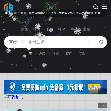
512020导航网 - 新版导航网站正式上线，免费收录优质网站，请点此自助提交！
常用
搜索
工具
社区
生活
求职
百度
必应
谷歌
软件
文献