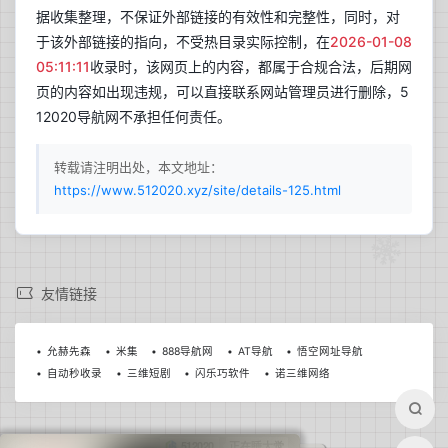
据收集整理，不保证外部链接的有效性和完整性，同时，对
于该外部链接的指向，不受热目录实际控制，在
2026-01-08
05:11:11
收录时，该网页上的内容，都属于合规合法，后期网
页的内容如出现违规，可以直接联系网站管理员进行删除，5
12020导航网不承担任何责任。
转载请注明出处，本文地址：
https://www.512020.xyz/site/details-125.html
兰开斯特
更新于 13:02
29
晴
友情链接
°C
17°C~37°C
允赫先森
米集
888导航网
AT导航
悟空网址导航
自动秒收录
三维短剧
闪乐巧软件
诺三维网络
今日日出
今日日落
06:06
19:53