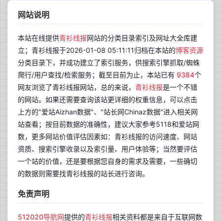
网站说明
本站在线提供
青衫线报
网站的分类目录索引及网址大全库建
立；青衫线报于2026-01-08 05:11:11归档在本站的
博客资源
分类目录下，并成功建立了索引服务，供搜索引擎抓取/蜘蛛
爬行/用户查找/检索服务；截至目前为止，本站已有
9384
个
网友浏览了青衫线报网站，总的来说，
青衫线报
是一个不错
的网站。如果还需要查询该站更详细的权重信息，可以点击
上方的"爱站Aizhan数据"、"站长网Chinaz数据"进入相关网
站查看；按目前数据的准确性，建议大家参考5118和爱站网
数，更多网站价值评估因素如：青衫线报的访问速度、网站
资质、搜索引擎收录以及索引量、用户体验等；当然要评估
一个站的价值，还是要根据您自身的需求及需要，一些确切
的数据则需要找青衫线报的站长进行咨询。
免责声明
512020导航网
提供的
青衫线报
相关资料都是来自于互联网数