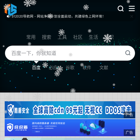
512020导航网 - 网站净网计划全面启动，共建绿色上网环境！
站点数据 - 总收录：153 个 / 已审核：142 个 / 审核中：2 个 / 已拒绝：9 个
常用
搜索
工具
社区
生活
求职
百度
必应
谷歌
软件
文献