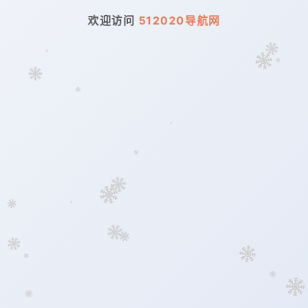
欢迎访问
512020导航网
定位中...
更新于 --:--
--
--
°C
--°C / --°C
今日日出
今日日落
--:--
--:--
今日贴士
正在获取天气建议...
失控的防御系统
--°
站点地址：