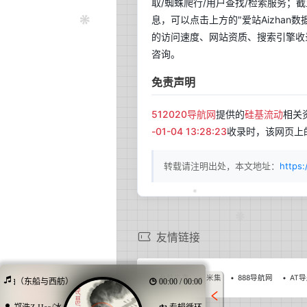
取/蜘蛛爬行/用户查找/检索服务；
息，可以点击上方的"爱站Aizhan
的访问速度、网站资质、搜索引擎收
咨询。
免责声明
512020导航网
提供的
硅基流动
相关
-01-04 13:28:23
收录时，该网页上
转载请注明出处，本文地址：
https:
友情链接
允赫先森
米集
888导航网
AT
琵琶曲（东船与西舫）
00:00 / 00:00