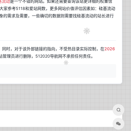
基流动
是一个不错的网站。如果还需要查询该站更详细的权重信
建议大家参考5118和爱站网数，更多网站价值评估因素如：硅基流动
身的需求及需要，一些确切的数据则需要找硅基流动的站长进行
，同时，对于该外部链接的指向，不受热目录实际控制，在
2026
兰开斯特
更新于 11:24
管理员进行删除，512020导航网不承担任何责任。
30
晴
°C
17°C~36°C
今日日出
今日日落
06:06
19:52
今日贴士
正在获取天气建议...