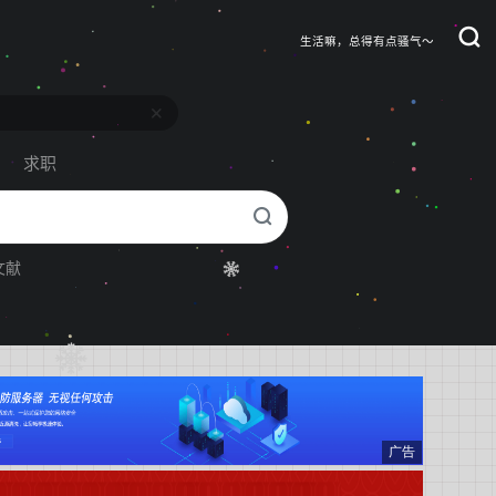
生活嘛，总得有点骚气～
求职
文献