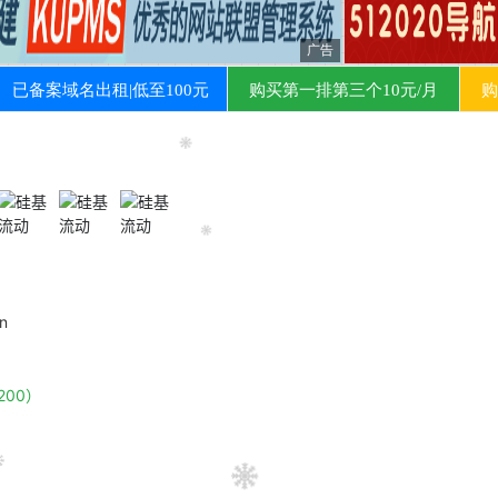
cn
200）