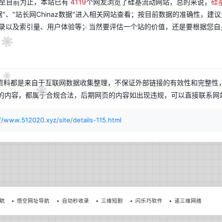
截至目前为止，本站已有
4119
个网友浏览了硅基流动网站，总的来说，
硅
数据"、"站长网Chinaz数据"进入相关网站查看；按目前数据的准确性，
录以及索引量、用户体验等；当然要评估一个站的价值，还是要根据您自
资料都是来自于互联网数据收集整理，不保证外部链接的有效性和完整性
的内容，都属于合规合法，后期网页的内容如出现违规，可以直接联系网站
//www.512020.xyz/site/details-115.html
导航
悟空网址导航
自动秒收录
三维短剧
闪乐巧软件
诺三维网络